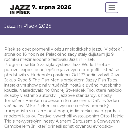
7. srpna 2026
Mobilní
navigac
Jazz in Písek 2025
Písek se opět proměnil v oázu melodického jazzu! V pátek 1.
srpna od 16 hodin se Palackého sady staly dějištěm již 9.
ročníku mezinárodního festivalu Jazz in Písek.
Program tradičně zahájila výstava Jazz World Photo –
putovní expozice nejlepších jazzových fotografií – která se
představila v Hudebním pavilonu. Od 17?hodin zahrál Pavel
Jakub Ryba & The Fish Men s projektem Jazzy Fish Tales –
interaktivní show plná virtuálních hostů a živého hudebního
kouzla. Následovalo ho Ondřej Štveráček Trio, které nabídlo
skladby vlastního autorství i jazzové standardy, s hosty
Tomášem Barošem a Jessem Simpsonem. Další hvězdou
večera byl Mike Parker Trio, vysoce ceněný americký
trumpetista s mixem post-bopu, indie rocku, avantgardy a
moderní klasiky. Festival vyvrcholil vystoupením Otto Hejnic
Trio s newyorskými hosty Alanem Bartušem a Conwayem
Campbellem Jr., kteří přinesli sofistikovanou evropsko-